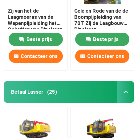
Zij van het de
Gele en Rode van de de
Laagmoeras van de
Boompijpleiding van
Wapenpijpleiding het
70T Zij de Laagbouw
Opheffen van Pipelayer
Pipelayer
44000lb Hydraulisch
Beste prijs
Beste prijs
Gewicht
Contacteer ons
Contacteer ons
Betaal Lasser
(25)