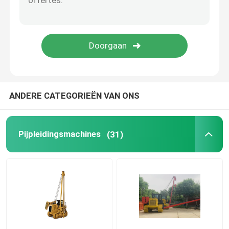
De Machine van pijpbeveler
Pijpsnijmachine
Pijpleidings Interne Klem
ANDERE CATEGORIEËN VAN ONS
Externe Pijpklem
Pijpleidingsmachines
(31)
Het lassen verwarmt Materiaal voor
Pijpleiding Demagnetizer
De Wieg van de pijprol