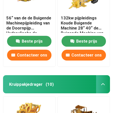
56“ van de de Buigende
132kw pijpleidings
Machinepijpleiding van
Koude Buigende
de Doornpijp
Machine 28“ 40“ de
Hydraulische de
Buigende Machine van
Doornbuigmachine
de Doornbuis
Beste prijs
Beste prijs
Contacteer ons
Contacteer ons
Kruippakjedrager
(10)