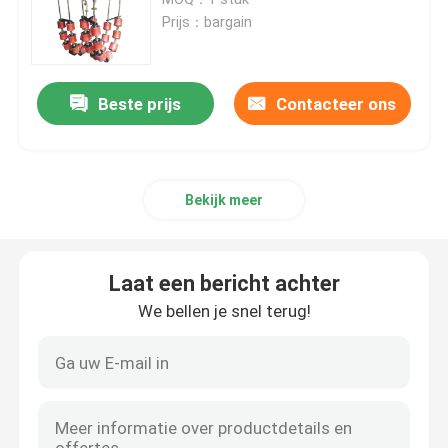
Prijs：bargain
Betaal Lasser
Beste prijs
Contacteer ons
De Buigende Machine van de doornpijp
Kruippakjedrager
Bekijk meer
Gevolgde Lader
Laat een bericht achter
Avegaar Boring Machine
We bellen je snel terug!
Pijp Behandelingsmateriaal
Pijp het Verwarmen Machine