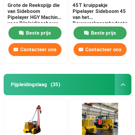
Grote de Reekspijp die
45T kruippakje
van Sideboom
Pipelayer Sideboom 45
Lassentent
Pipelayer HGY Machine
van het
voor Pijpleidingsbouw
Bouwwerkzaamhedenton
leggen
Gebruik
Beste prijs
Beste prijs
Contacteer ons
Contacteer ons
Pijpleidingslaag
(35)