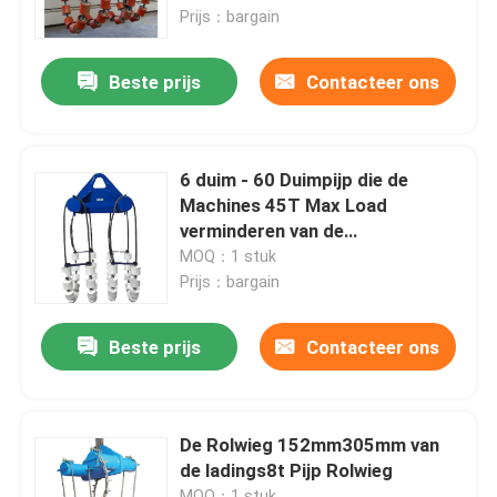
Prijs：bargain
Ongeveer ons
Beste prijs
Contacteer ons
Fabrieksreis
6 duim - 60 Duimpijp die de
Kwaliteitscontrole
Machines 45T Max Load
verminderen van de
Wiegpijpleiding
MOQ：1 stuk
Contacteer ons
Prijs：bargain
Verzoek om een Citaat
Beste prijs
Contacteer ons
Pijpleidingsmachines
De Rolwieg 152mm305mm van
de ladings8t Pijp Rolwieg
Pijpleidingslaag
MOQ：1 stuk