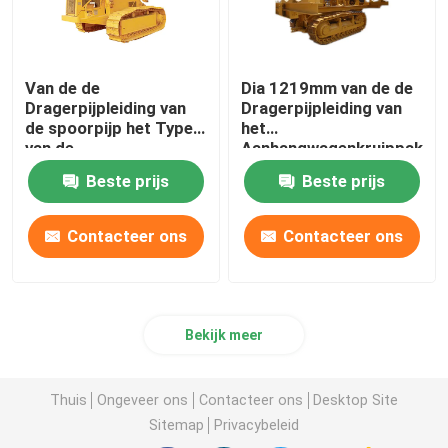
Van de de
Dia 1219mm van de de
Dragerpijpleiding van
Dragerpijpleiding van
de spoorpijp het Type
het
van de
Aanhangwagenkruippakje
Machineskruippakje
de Bouwmateriaal
Beste prijs
Beste prijs
Drageriso Goedkeuring
Contacteer ons
Contacteer ons
Bekijk meer
Thuis
Ongeveer ons
Contacteer ons
Desktop Site
Sitemap
Privacybeleid