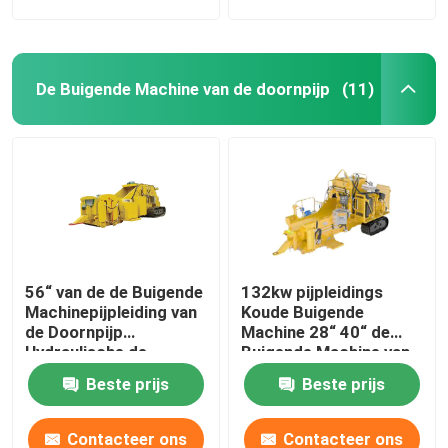
De Buigende Machine van de doornpijp
(11)
56“ van de de Buigende
132kw pijpleidings
Machinepijpleiding van
Koude Buigende
de Doornpijp
Machine 28“ 40“ de
Hydraulische de
Buigende Machine van
Doornbuigmachine
de Doornbuis
Beste prijs
Beste prijs
Contacteer ons
Contacteer ons