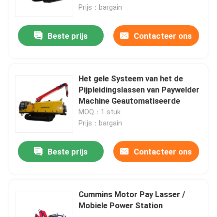
Prijs：bargain
Ongeveer ons
Beste prijs
Contacteer ons
Fabrieksreis
Het gele Systeem van het de
Kwaliteitscontrole
Pijpleidingslassen van Paywelder
Machine Geautomatiseerde
MOQ：1 stuk
Contacteer ons
Prijs：bargain
Verzoek om een Citaat
Beste prijs
Contacteer ons
Pijpleidingsmachines
Cummins Motor Pay Lasser /
Mobiele Power Station
Pijpleidingslaag