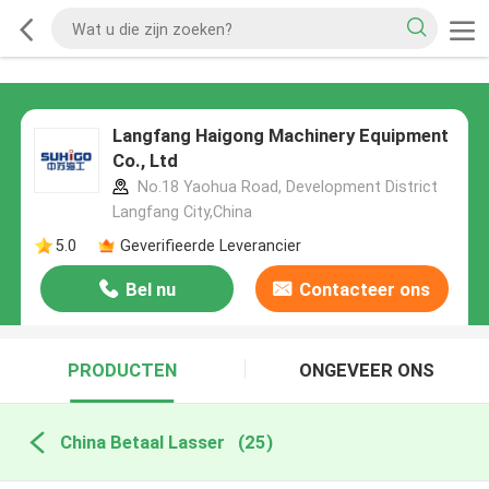
Langfang Haigong Machinery Equipment
Co., Ltd
No.18 Yaohua Road, Development District
Langfang City,China
5.0
Geverifieerde Leverancier
Bel nu
Contacteer ons
PRODUCTEN
ONGEVEER ONS
China Betaal Lasser
(25)