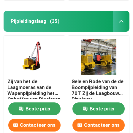
Pijpleidingslaag
(35)
Zij van het de
Gele en Rode van de de
Laagmoeras van de
Boompijpleiding van
Wapenpijpleiding het
70T Zij de Laagbouw
Opheffen van Pipelayer
Pipelayer
44000lb Hydraulisch
Beste prijs
Beste prijs
Gewicht
Contacteer ons
Contacteer ons