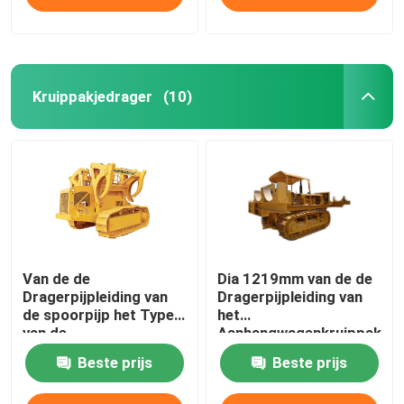
Kruippakjedrager
(10)
Van de de
Dia 1219mm van de de
Dragerpijpleiding van
Dragerpijpleiding van
de spoorpijp het Type
het
van de
Aanhangwagenkruippakje
Machineskruippakje
de Bouwmateriaal
Beste prijs
Beste prijs
Drageriso Goedkeuring