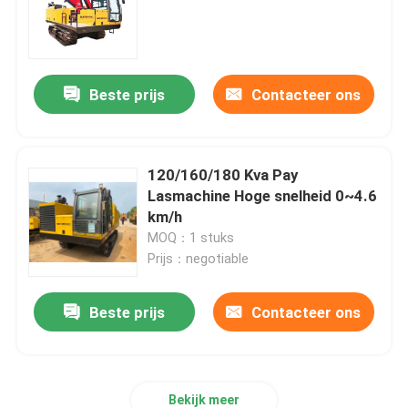
Betaal Lasser
Beste prijs
Contacteer ons
De Buigende Machine van de doornpijp
Kruippakjedrager
120/160/180 Kva Pay
Lasmachine Hoge snelheid 0~4.6
km/h
Gevolgde Lader
MOQ：1 stuks
Prijs：negotiable
Avegaar Boring Machine
Beste prijs
Contacteer ons
Pijp Behandelingsmateriaal
Pijp het Verwarmen Machine
Bekijk meer