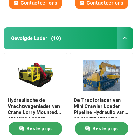
Contacteer ons
Contacteer ons
Gevolgde Lader
(10)
Hydraulische de
De Tractorlader van
Vrachtwagenlader van
Mini Crawler Loader
Crane Lorry Mounted
Pipeline Hydraulic van
Tracked Loader
de steunbalklading
Crawler
Beste prijs
Beste prijs