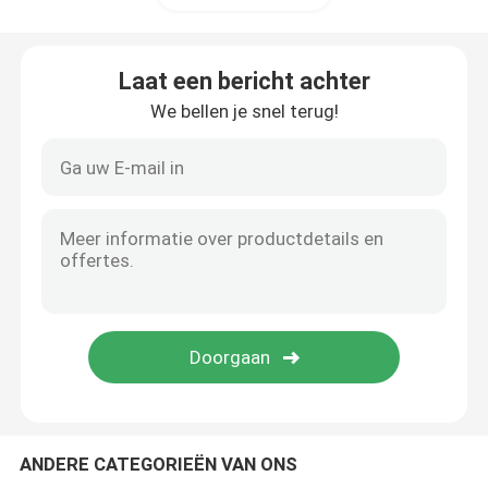
De Machine van pijpbeveler
Laat een bericht achter
We bellen je snel terug!
Pijpsnijmachine
Pijpleidings Interne Klem
Externe Pijpklem
Het lassen verwarmt Materiaal voor
Pijpleiding Demagnetizer
ANDERE CATEGORIEËN VAN ONS
De Wieg van de pijprol