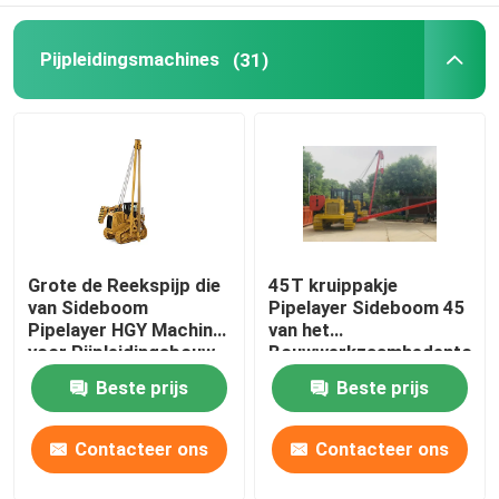
Lassentent
Pijpleidingsmachines
(31)
Grote de Reekspijp die
45T kruippakje
van Sideboom
Pipelayer Sideboom 45
Pipelayer HGY Machine
van het
voor Pijpleidingsbouw
Bouwwerkzaamhedenton
leggen
Gebruik
Beste prijs
Beste prijs
Contacteer ons
Contacteer ons