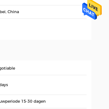
bei, China
gotiable
days
uwperiode 15-30 dagen