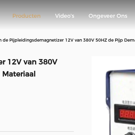
Producten
Video's
Ongeveer Ons
n de Pijpleidingsdemagnetizer 12V van 380V 50HZ de Pijp Dem
er 12V van 380V
 Materiaal