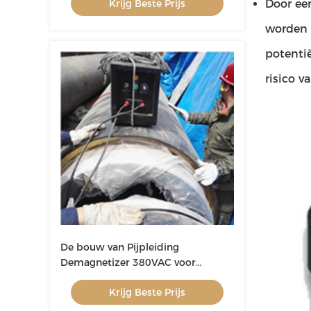
Krijg Beste Prijs
Door een
worden 
potentië
risico v
De bouw van Pijpleiding
Demagnetizer 380VAC voor
Pijpleidingsbouw
Krijg Beste Prijs