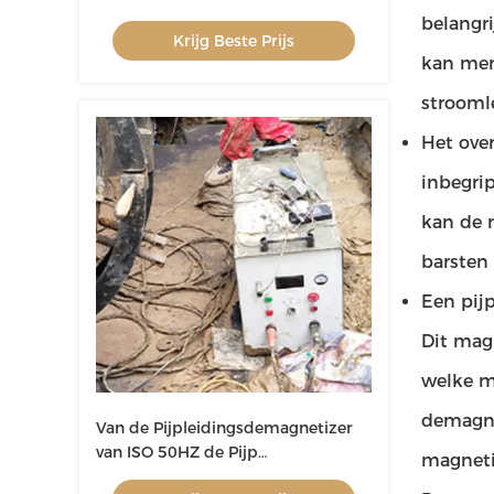
Inputvoltage 380V de
belangr
Krijg Beste Prijs
Pijpleidingsmachines
kan men
strooml
Het ove
inbegri
kan de 
barsten
Een pij
Dit mag
welke m
demagnet
Van de Pijpleidingsdemagnetizer
van ISO 50HZ de Pijp
magneti
Demagnetiserend Materiaal