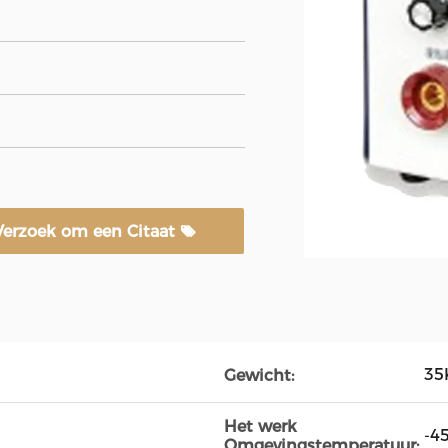
Verzoek om een Citaat
35
Gewicht:
Het werk
-4
Omgevingstemperatuur: