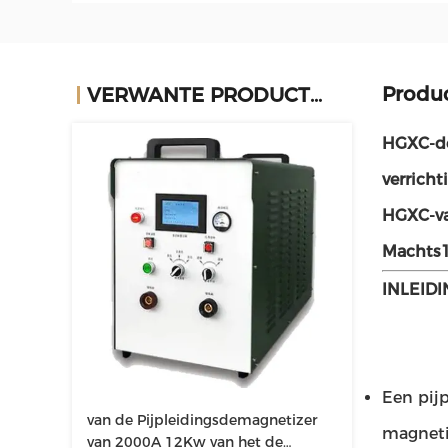
Produ
VERWANTE PRODUCTEN
HGXC-de
verrich
HGXC-va
Machts1
INLEID
Een pij
van de Pijpleidingsdemagnetizer
magneti
van 2000A 12Kw van het de