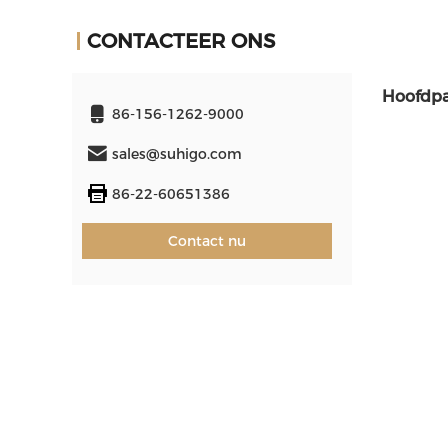
CONTACTEER ONS
Hoofdpa
86-156-1262-9000
sales@suhigo.com
86-22-60651386
Contact nu