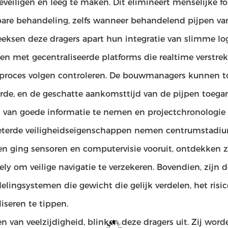
veiligen en leeg te maken. Dit elimineert menselijke fou
bare behandeling, zelfs wanneer behandelend pijpen van
eksen deze dragers apart hun integratie van slimme log
n met gecentraliseerde platforms die realtime verstrek
sproces volgen controleren. De bouwmanagers kunnen tot
rde, en de geschatte aankomsttijd van de pijpen toeg
s van goede informatie te nemen en projectchronologie 
eterde veiligheidseigenschappen nemen centrumstadium 
en ging sensoren en computervisie vooruit, ontdekken z
ely om veilige navigatie te verzekeren. Bovendien, zijn 
elingsystemen die gewicht die gelijk verdelen, het risic
iseren te tippen.
n van veelzijdigheid, blinken deze dragers uit. Zij wo