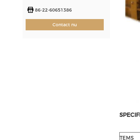
86-22-60651386
Contact nu
SPECIF
TEMS