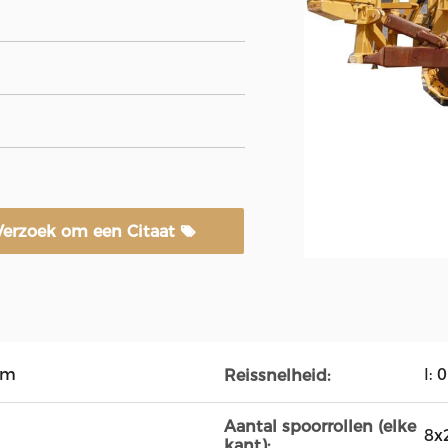
Verzoek om een Citaat
mm
Ⅰ:
Reissnelheid:
Aantal spoorrollen (elke
8x
kant):