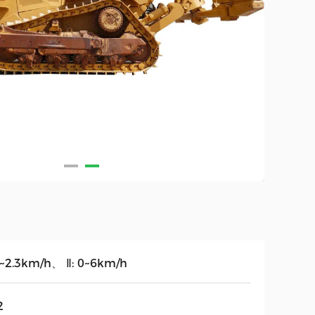
 0~2.3km/h、 Ⅱ: 0~6km/h
2