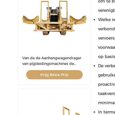
om te be
verenig
Welke re
verbonde
vervoer
voorwaa
op basi
Van de de Aanhangwagendrager
van pijpleidingsmachines de
De verb
Capaciteits16t Werkend Gewicht
Krijg Beste Prijs
22T
gebruik
proactiv
taakverd
minimal
In terme