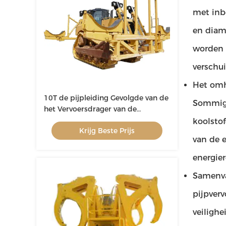
met inbe
en diam
worden 
verschui
Het omh
10T de pijpleiding Gevolgde van de
Sommige
het Vervoersdrager van de
Dragerpijp Zelflading
koolsto
Krijg Beste Prijs
van de 
energie
Samenva
pijpverv
veiligh