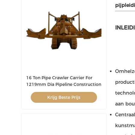
pijplei
INLEID
Omhelzen
16 Ton Pipe Crawler Carrier For
product
1219mm Dia Pipeline Construction
technol
Krijg Beste Prijs
aan bou
Centraal
kunstmat