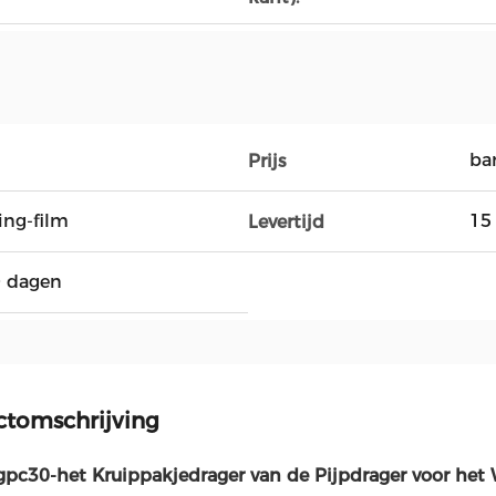
ba
Prijs
ng-film
15
Levertijd
0 dagen
ctomschrijving
pc30-het Kruippakjedrager van de Pijpdrager voor het