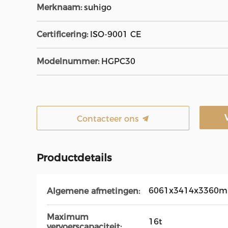
Merknaam:
suhigo
Certificering:
ISO-9001 CE
Modelnummer:
HGPC30
Contacteer ons
Productdetails
6061x3414x3360
Algemene afmetingen:
Maximum
16t
vervoerscapaciteit: