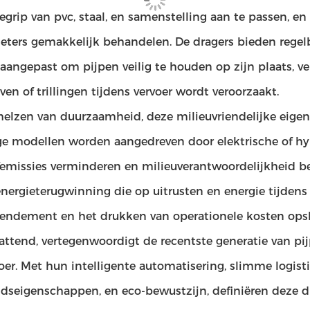
grip van pvc, staal, en samenstelling aan te passen, e
eters gemakkelijk behandelen. De dragers bieden regel
aangepast om pijpen veilig te houden op zijn plaats, v
ven of trillingen tijdens vervoer wordt veroorzaakt.
elzen van duurzaamheid, deze milieuvriendelijke eige
 modellen worden aangedreven door elektrische of hyb
femissies verminderen en milieuverantwoordelijkheid b
energieterugwinning die op uitrusten en energie tijden
rendement en het drukken van operationele kosten opsl
ttend, vertegenwoordigt de recentste generatie van pij
oer. Met hun intelligente automatisering, slimme logist
eidseigenschappen, en eco-bewustzijn, definiëren deze d