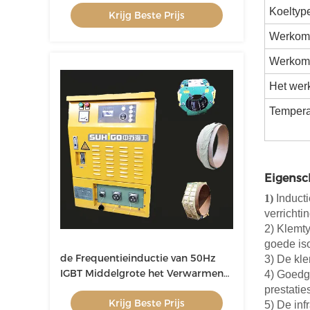
For Metal Forging
Koeltyp
Krijg Beste Prijs
Werkomg
Werkomg
Het wer
Tempera
Eigensc
1)
Induct
verrichti
2) Klemty
goede is
de Frequentieinductie van 50Hz
3) De kle
IGBT Middelgrote het Verwarmen
4) Goedg
Machine voor Pijpleiding
prestatie
Krijg Beste Prijs
5) De in