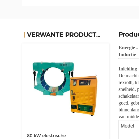
Produ
VERWANTE PRODUCTEN
Energie -
Inductie
Inleiding
De machin
rexroth, k
snelheid, 
schakelaar
goed, gebr
binnenland
van middel
Model
80 kW elektrische