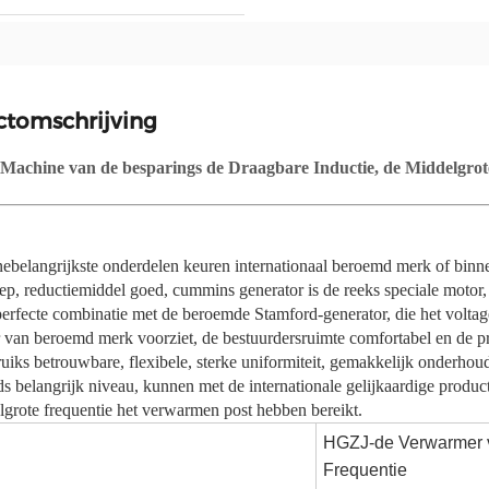
ctomschrijving
 Machine van de besparings de Draagbare Inductie, de Middelgrot
ebelangrijkste onderdelen keuren internationaal beroemd merk of bin
lep, reductiemiddel goed, cummins generator is de reeks speciale motor,
perfecte combinatie met de beroemde Stamford-generator, die het voltage 
 van beroemd merk voorziet, de bestuurdersruimte comfortabel en de p
uiks betrouwbare, flexibele, sterke uniformiteit, gemakkelijk onderhoud
s belangrijk niveau, kunnen met de internationale gelijkaardige product
grote frequentie het verwarmen post hebben bereikt.
HGZJ-de Verwarmer v
Frequentie