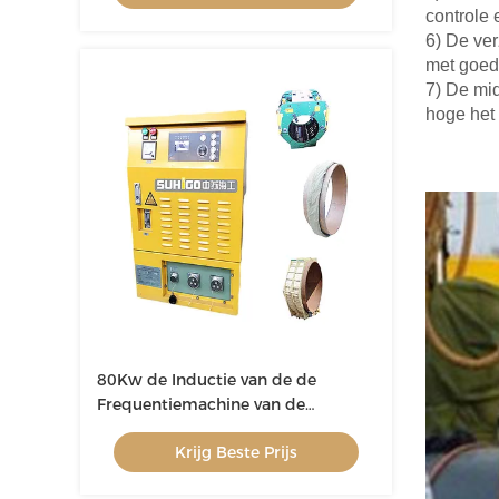
controle
6)
De ver
met goed 
7) De mid
hoge het
80Kw de Inductie van de de
Frequentiemachine van de
pijpleidingshitte Industrieel het
Krijg Beste Prijs
Verwarmen Materiaal