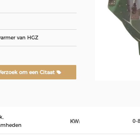
warmer van HGZ
Verzoek om een Citaat
k,
0-
KW:
aamheden