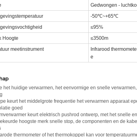
e
Gedwongen - luchtko
evingstemperatuur
-50℃~+65℃
evingsvochtigheid
≤95%
k Hoogte
≤3500m
tuur meetinstrument
Infrarood thermometer
e
hap
ie het huidige verwarmen, het eenvormige en snelle verwarmen
ng
pe keurt het middelgrote frequentie het verwarmen apparaat ep
olatie goed
mverwarmer keurt elektrisch pushrod ontwerp, met het snelle en
ekeurde hoogste merk snelle stop, de componenten en de kabels
s
frarode thermometer of het thermokoppel kan voor temperatuur