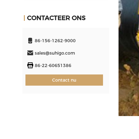
CONTACTEER ONS
86-156-1262-9000
sales@suhigo.com
86-22-60651386
Contact nu