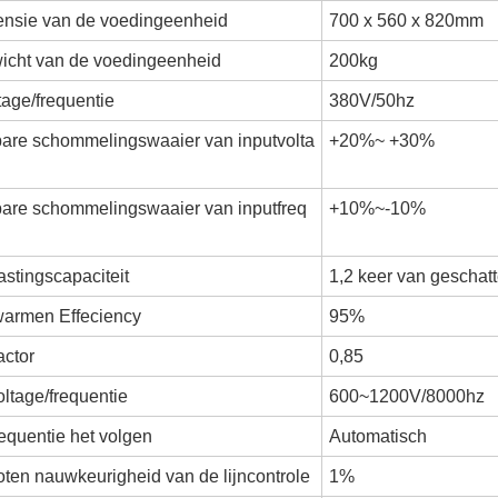
nsie van de voedingeenheid
700 x 560 x 820mm
icht van de voedingeenheid
200kg
tage/frequentie
380V/50hz
bare schommelingswaaier van inputvolta
+20%~ +30%
bare schommelingswaaier van inputfreq
+10%~-10%
stingscapaciteit
1,2 keer van geschat
warmen Effeciency
95%
actor
0,85
ltage/frequentie
600~1200V/8000hz
equentie het volgen
Automatisch
ten nauwkeurigheid van de lijncontrole
1%