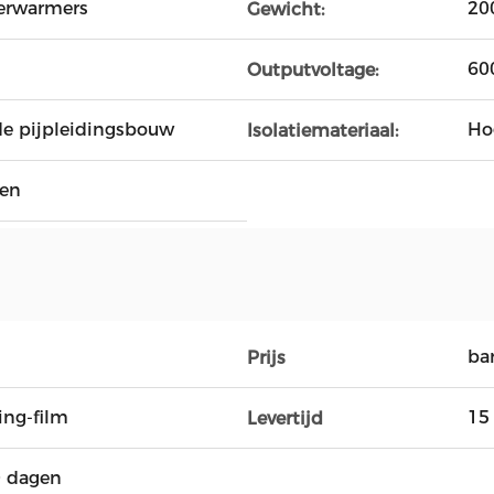
erwarmers
20
Gewicht:
60
Outputvoltage:
de pijpleidingsbouw
Ho
Isolatiemateriaal:
men
ba
Prijs
ng-film
15
Levertijd
0 dagen