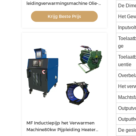
leidingverwarmingsmachine Olie-
De Dime
gasleidingverwarming
Krijg Beste Prijs
Het Gew
Inputvol
Toelaat
ge
Toelaat
uentie
Overbela
Het ver
Machtsf
Outputvo
Outputfr
MF Inductiepijp het Verwarmen
Machine80kw Pijpleiding Heater
De geslo