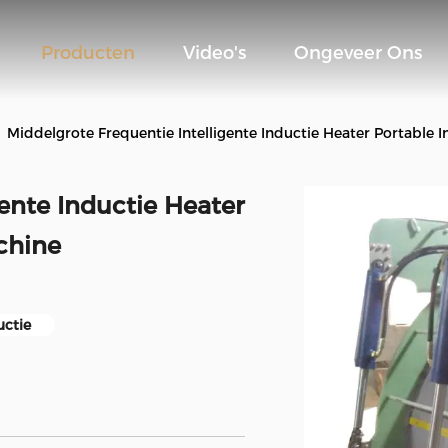
Producten
Video's
Ongeveer Ons
Middelgrote Frequentie Intelligente Inductie Heater Portable 
gente Inductie Heater
chine
uctie