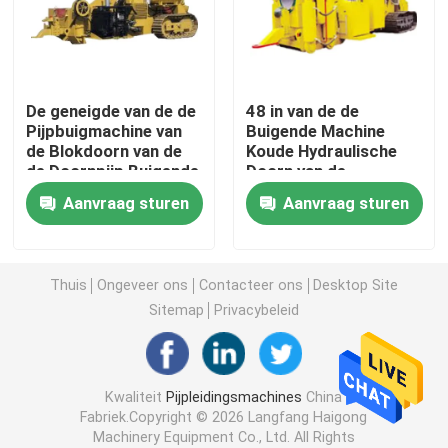
Betaal Lasser
De geneigde van de de
48 in van de de
De Buigende Machine van de doornpijp
Pijpbuigmachine van
Buigende Machine
de Blokdoorn van de
Koude Hydraulische
de Doornpijp Buigende
Doorn van de
Kruippakjedrager
Machine voor
Doornpijp de
Aanvraag sturen
Aanvraag sturen
Pijpleiding
Pijpbuigmachine
Gevolgde Lader
Thuis
Ongeveer ons
Contacteer ons
Desktop Site
Avegaar Boring Machine
Sitemap
Privacybeleid
Pijp Behandelingsmateriaal
Kwaliteit
Pijpleidingsmachines
China
Fabriek.Copyright © 2026 Langfang Haigong
Pijp het Verwarmen Machine
Machinery Equipment Co., Ltd. All Rights