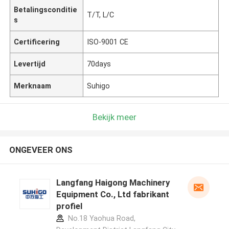
Betalingsconditie
T/T, L/C
s
Certificering
ISO-9001 CE
Levertijd
70days
Merknaam
Suhigo
Bekijk meer
ONGEVEER ONS
Langfang Haigong Machinery
Equipment Co., Ltd fabrikant
profiel
No.18 Yaohua Road,