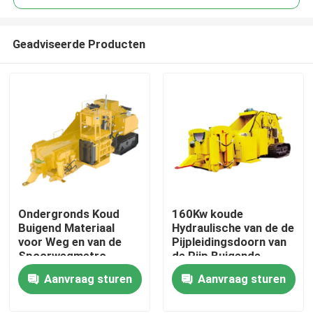
Geadviseerde Producten
Ondergronds Koud
160Kw koude
Huis
Buigend Materiaal
Hydraulische van de de
voor Weg en van de
Pijpleidingsdoorn van
Spoorwegmetro
de Pijp Buigende
Producten
Tunnel
Machine de
Aanvraag sturen
Aanvraag sturen
Buisbuigmachine
Video's