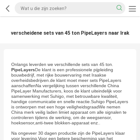
verscheidene sets van 45 ton PipeLayers naar Irak
Onlangs leverden we verschillende sets van 45 ton.
PipeLayers
De klant is een professionele pijpleiding
bouwbedrijf, met rijke bouwervaring met Iraakse
overheidsbedrijven.de klant moet meer sets PipeLayers
aanschaffenNa vergelijking tussen verschillende China
PipeLayer Manufacturers, koos de klant uiteindelijk voor
samenwerking met Suhigo, met betrouwbare kwaliteit,
handige communicatie en snelle reactie.Suhigo PipeLayers
is ontworpen met een hoge veiligheidsgraadWe nemen
China merk veilig laden limiet apparaat om alle signalen te
controleren tijdens de werking, om de weegsensor,
hoeksensor,anti-twee blokken-apparaat enz..
Na ongeveer 30 dagen productie zijn de PipeLayers klaar
voor levering.Voor een betere bescherming van het